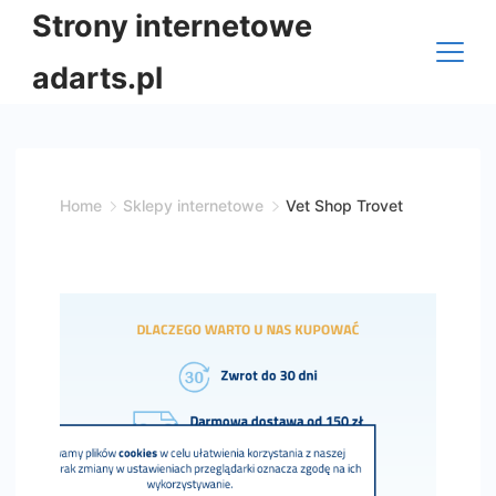
Skip
Strony internetowe
to
adarts.pl
content
Home
Sklepy internetowe
Vet Shop Trovet