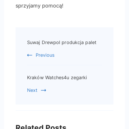
sprzyjamy pomocą!
Post
Suwaj Drewpol produkcja palet
Navigation
Previous
Kraków Watches4u zegarki
Next
Related Posts