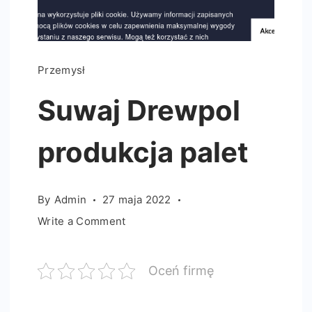
Przemysł
Suwaj Drewpol
produkcja palet
By
Admin
27 maja 2022
on
Write a Comment
Suwaj
Drewpol
Oceń firmę
produkcja
palet