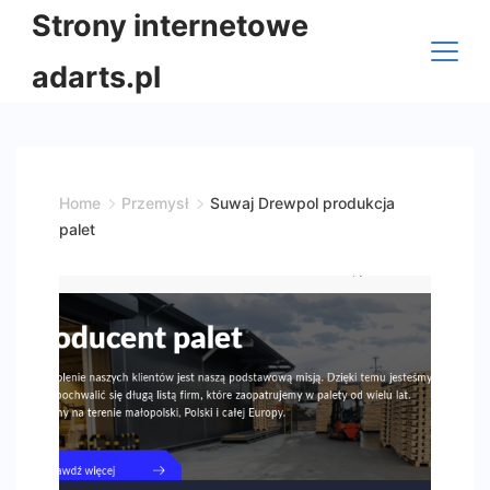
Skip
Strony internetowe
to
adarts.pl
content
Home
Przemysł
Suwaj Drewpol produkcja
palet