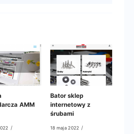
a
Bator sklep
darcza AMM
internetowy z
śrubami
2022
18 maja 2022