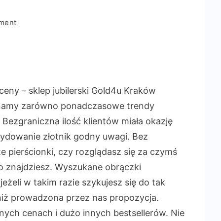
on
ment
Gold4u
sklep
jubilerski
eny – sklep jubilerski Gold4u Kraków
 znamy zarówno ponadczasowe trendy
. Bezgraniczna ilość klientów miała okazję
ecydowanie złotnik godny uwagi. Bez
te pierścionki, czy rozglądasz się za czymś
o znajdziesz. Wyszukane obrączki
jeżeli w takim razie szykujesz się do tak
 niż prowadzona przez nas propozycja.
nych cenach i dużo innych bestsellerów. Nie