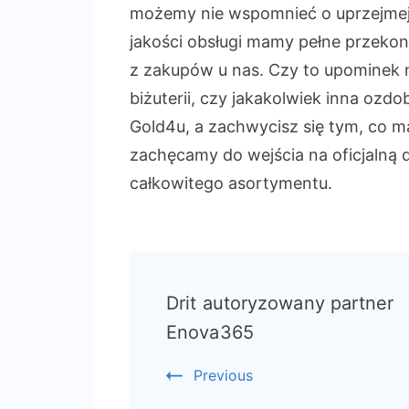
możemy nie wspomnieć o uprzejmej 
jakości obsługi mamy pełne przeko
z zakupów u nas. Czy to upominek na
biżuterii, czy jakakolwiek inna ozdo
Gold4u, a zachwycisz się tym, co 
zachęcamy do wejścia na oficjalną 
całkowitego asortymentu.
Post
Drit autoryzowany partner
Navigation
Enova365
Previous