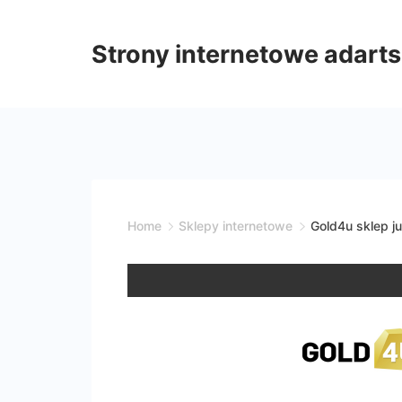
Skip
to
Strony internetowe adarts
content
Home
Sklepy internetowe
Gold4u sklep ju