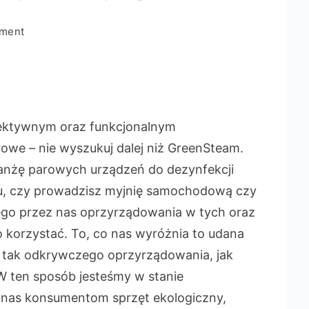
on
mment
GreenSteam
Dezynfekcja
parą
efektywnym oraz funkcjonalnym
owe – nie wyszukuj dalej niż GreenSteam.
branżę parowych urządzeń do dezynfekcji
wu, czy prowadzisz myjnię samochodową czy
ego przez nas oprzyrządowania w tych oraz
 korzystać. To, co nas wyróżnia to udana
 tak odkrywczego oprzyrządowania, jak
W ten sposób jesteśmy w stanie
nas konsumentom sprzęt ekologiczny,