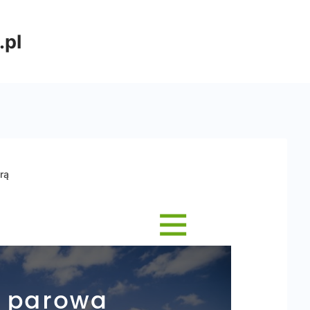
.pl
rą