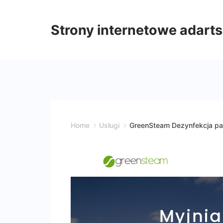
Skip
to
Strony internetowe adarts
content
Home
Usługi
GreenSteam Dezynfekcja pa