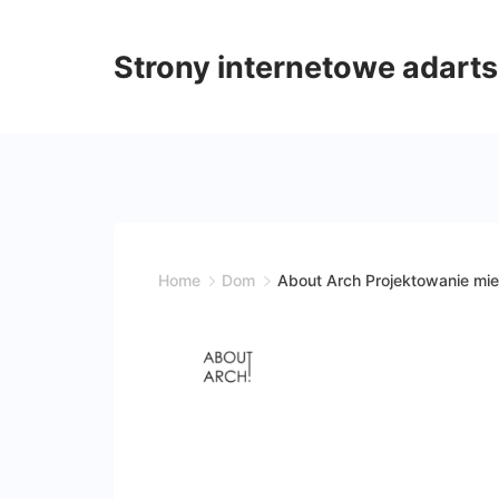
Skip
to
Strony internetowe adarts
content
Home
Dom
About Arch Projektowanie mi