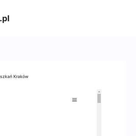
.pl
eszkań Kraków