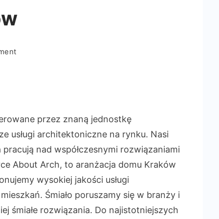
ów
on
ment
About
Arch
Projektowanie
mieszkań
Kraków
ferowane przez znaną jednostkę
e usługi architektoniczne na rynku. Nasi
 pracują nad współczesnymi rozwiązaniami
rce About Arch, to aranżacja domu Kraków
onujemy wysokiej jakości usługi
ch mieszkań. Śmiało poruszamy się w branży i
j śmiałe rozwiązania. Do najistotniejszych