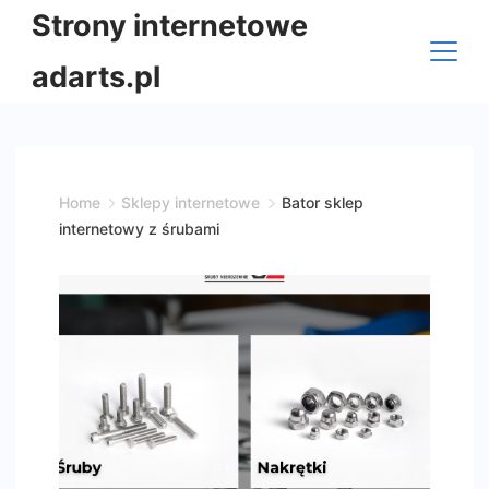
Skip
Strony internetowe
to
adarts.pl
content
Home
Sklepy internetowe
Bator sklep
internetowy z śrubami