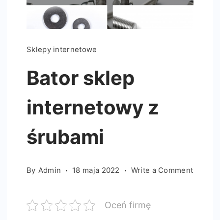
Sklepy internetowe
Bator sklep
internetowy z
śrubami
on
By
Admin
18 maja 2022
Write a Comment
Bator
sklep
Oceń firmę
intern