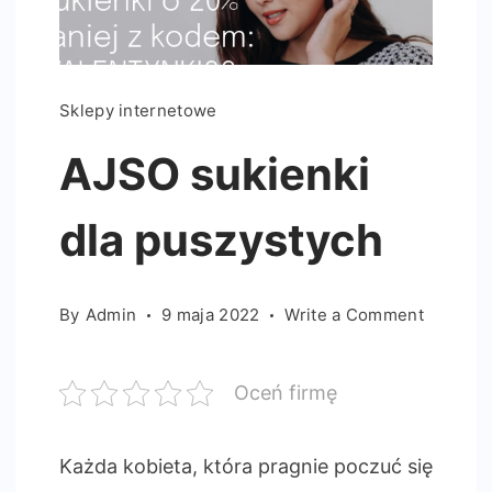
Sklepy internetowe
AJSO sukienki
dla puszystych
on
By
Admin
9 maja 2022
Write a Comment
AJSO
sukienki
Oceń firmę
dla
puszyst
Każda kobieta, która pragnie poczuć się