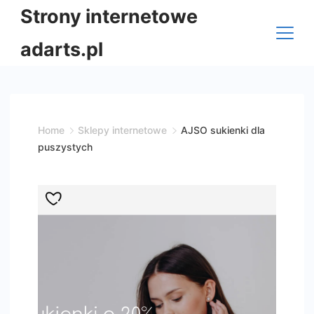
Skip
Strony internetowe
to
adarts.pl
content
Home
Sklepy internetowe
AJSO sukienki dla
puszystych