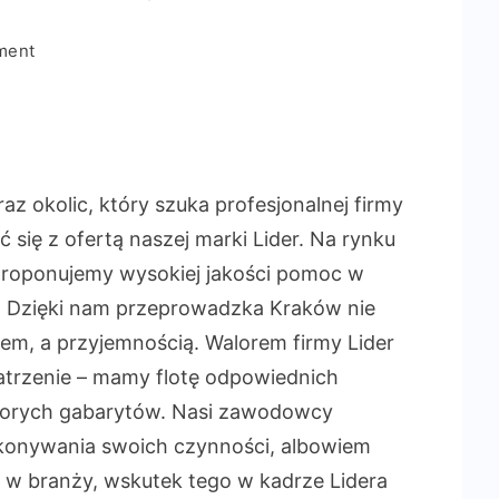
on
ment
Przeprowadzka
z
firmą
LIDER
z okolic, który szuka profesjonalnej firmy
ię z ofertą naszej marki Lider. Na rynku
 proponujemy wysokiej jakości pomoc w
 Dzięki nam przeprowadzka Kraków nie
m, a przyjemnością. Walorem firmy Lider
atrzenie – mamy flotę odpowiednich
porych gabarytów. Nasi zawodowcy
konywania swoich czynności, albowiem
e w branży, wskutek tego w kadrze Lidera