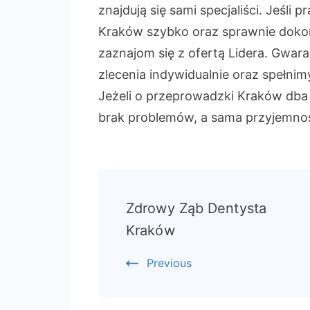
znajdują się sami specjaliści. Jeśl
Kraków szybko oraz sprawnie dokona
zaznajom się z ofertą Lidera. Gwar
zlecenia indywidualnie oraz spełni
Jeżeli o przeprowadzki Kraków db
brak problemów, a sama przyjemno
Post
Zdrowy Ząb Dentysta
Navigation
Kraków
Previous