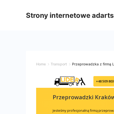
Skip
to
Strony internetowe adarts
content
Home
Transport
Przeprowadzka z firmą 