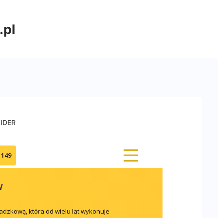
.pl
LIDER