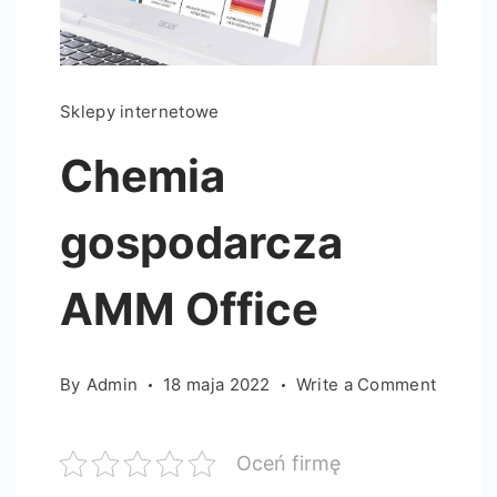
Sklepy internetowe
Chemia
gospodarcza
AMM Office
on
By
Admin
18 maja 2022
Write a Comment
Chemi
gospod
Oceń firmę
AMM