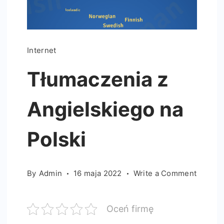
Internet
Tłumaczenia z
Angielskiego na
Polski
on
By
Admin
16 maja 2022
Write a Comment
Tłumac
z
Oceń firmę
Angiels