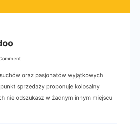
doo
on
 Comment
Słodkie
zakupy
h łasuchów oraz pasjonatów wyjątkowych
w
punkt sprzedaży proponuje kolosalny
Frajdoo
ich nie odszukasz w żadnym innym miejscu