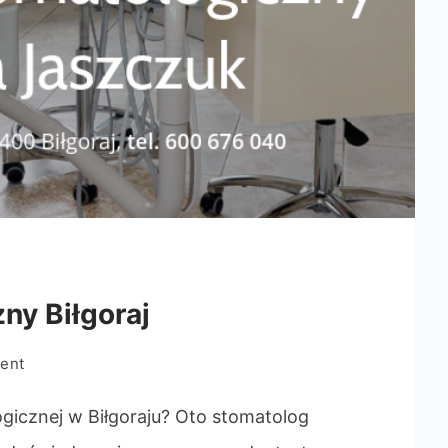
ny Biłgoraj
on
ent
Gabinet
stomatologiczny
icznej w Biłgoraju? Oto stomatolog
Biłgoraj