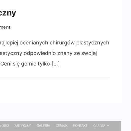
czny
on
mment
Kraków
chirurg
najlepiej ocenianych chirurgów plastycznych
plastyczny
plastyczny odpowiednio znany ze swojej
 Ceni się go nie tylko […]