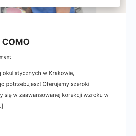
ów COMO
on
mment
Operacja
oczu
ug okulistycznych w Krakowie,
Kraków
go potrzebujesz! Oferujemy szeroki
COMO
my się w zaawansowanej korekcji wzroku w
…]