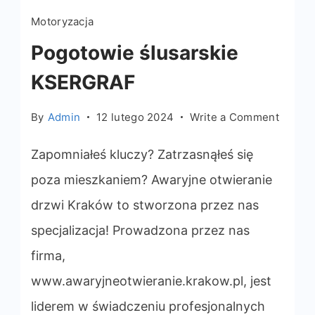
Motoryzacja
Pogotowie ślusarskie
KSERGRAF
on
By
Admin
12 lutego 2024
Write a Comment
Pogot
ślusar
Zapomniałeś kluczy? Zatrzasnąłeś się
KSERG
poza mieszkaniem? Awaryjne otwieranie
drzwi Kraków to stworzona przez nas
specjalizacja! Prowadzona przez nas
firma,
www.awaryjneotwieranie.krakow.pl, jest
liderem w świadczeniu profesjonalnych