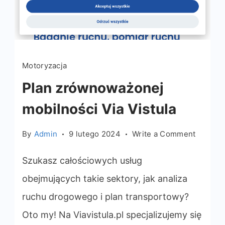
Motoryzacja
Plan zrównoważonej
mobilności Via Vistula
on
By
Admin
9 lutego 2024
Write a Comment
Plan
zrówno
Szukasz całościowych usług
mobilno
obejmujących takie sektory, jak analiza
Via
ruchu drogowego i plan transportowy?
Vistula
Oto my! Na Viavistula.pl specjalizujemy się