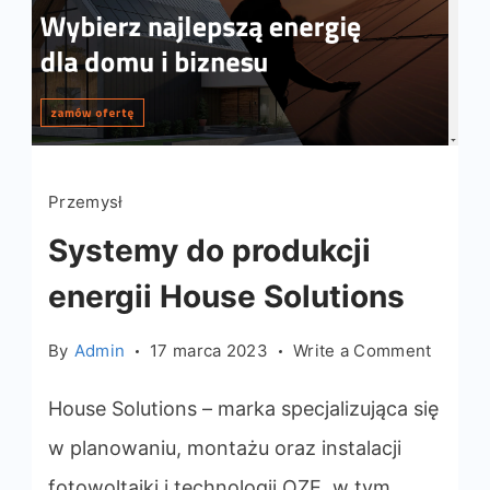
Przemysł
Systemy do produkcji
energii House Solutions
on
By
Admin
17 marca 2023
Write a Comment
System
do
House Solutions – marka specjalizująca się
produkc
w planowaniu, montażu oraz instalacji
energii
fotowoltaiki i technologii OZE, w tym