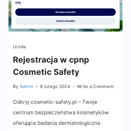
Uroda
Rejestracja w cpnp
Cosmetic Safety
on
By
Admin
8 lutego 2024
Write a Comment
Rejestr
w
Odkryj cosmetic-safety.pl – Twoje
cpnp
centrum bezpieczeństwa kosmetyków
Cosmet
oferujące badania dermatologiczne
Safety